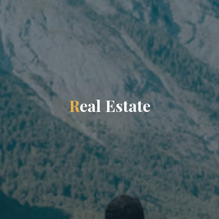
R
e
a
l
E
s
t
a
t
e